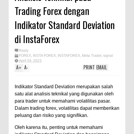
Trading Forex dengan
Indikator Standard Deviation
di InstaForex
Reply
FOREX
,
INSTA FOREX
,
INSTAFOREX
,
Meta Trader
,
signal
forex
,
Trading Forex
,
Trading Insta Forex
,
Trading
April 04, 2023
InstaForex
A
A
PRINT
EMAIL
+
-
Indikator Standard Deviation merupakan salah
satu alat analisis teknikal yang digunakan oleh
para trader untuk memahami volatilitas pasar.
Dalam trading forex, volatilitas dapat memberikan
peluang dan risiko yang signifikan.
Oleh karena itu, penting untuk memahami